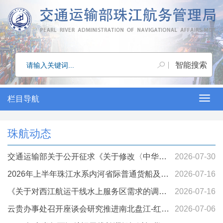
栏目导航
Togg
navig
珠航动态
交通运输部关于公开征求《关于修改〈中华人
2026-07-30
民共和国船舶油污损害民事责任保险实施办
2026年上半年珠江水系内河省际普通货船及危
2026-07-16
法〉的决定（征求意见稿）》 意见的通知
险品船运力分析报告
《关于对西江航运干线水上服务区需求的调查
2026-07-16
问卷》收集情况分析报告
云贵办事处召开座谈会研究推进南北盘江-红水
2026-07-06