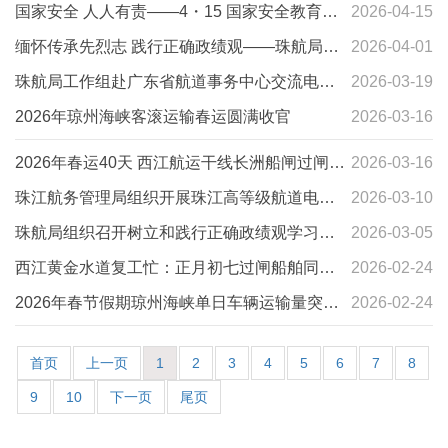
道建设调研
国家安全 人人有责——4・15 国家安全教育日
2026-04-15
普法宣传
缅怀传承先烈志 践行正确政绩观——珠航局海
2026-04-01
峡办联合南海救助局海口基地开展主题党日活
珠航局工作组赴广东省航道事务中心交流电子
2026-03-19
动
航道“一张图”建设工作
2026年琼州海峡客滚运输春运圆满收官
2026-03-16
2026年春运40天 西江航运干线长洲船闸过闸货
2026-03-16
运量同比增长29%
珠江航务管理局组织开展珠江高等级航道电子
2026-03-10
航道“一张图”调研
珠航局组织召开树立和践行正确政绩观学习教
2026-03-05
育动员部署会
西江黄金水道复工忙：正月初七过闸船舶同比
2026-02-24
增长8成、货运量激增2.5倍
2026年春节假期琼州海峡单日车辆运输量突破4
2026-02-24
万台次
首页
上一页
1
2
3
4
5
6
7
8
9
10
下一页
尾页