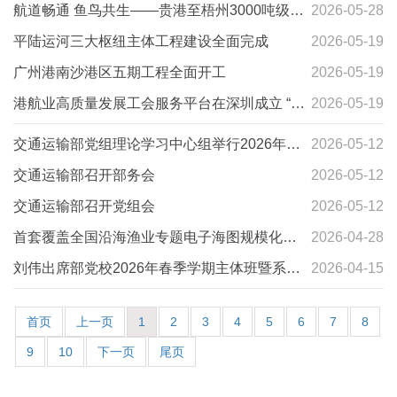
全生产月”活动的通知
航道畅通 鱼鸟共生——贵港至梧州3000吨级航
2026-05-28
道工程生态修复举措落地见效
平陆运河三大枢纽主体工程建设全面完成
2026-05-19
广州港南沙港区五期工程全面开工
2026-05-19
港航业高质量发展工会服务平台在深圳成立 “工
2026-05-19
会+安全”协同助力航企压实主体责任
交通运输部党组理论学习中心组举行2026年第
2026-05-12
四次集体学习
交通运输部召开部务会
2026-05-12
交通运输部召开党组会
2026-05-12
首套覆盖全国沿海渔业专题电子海图规模化推
2026-04-28
广
刘伟出席部党校2026年春季学期主体班暨系统
2026-04-15
干部提升政治能力培训班开班式
首页
上一页
1
2
3
4
5
6
7
8
9
10
下一页
尾页