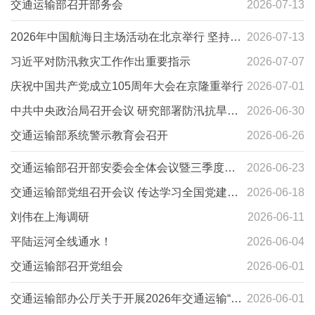
交通运输部召开部务会
2026-07-13
2026年中国航海日主场活动在北京举行 坚持创
2026-07-13
新引领互联互通开放合作 共同开创航运业发展
习近平对防汛救灾工作作出重要指示
2026-07-07
新局面 刘伟出席并致辞
庆祝中国共产党成立105周年大会在京隆重举行
2026-07-01
中共中央政治局召开会议 研究部署防汛抗旱工
2026-06-30
作 习近平主持会议
交通运输部系统警示教育会召开
2026-06-26
交通运输部召开部安委会全体会议暨三季度交
2026-06-23
通运输安全生产视频会议
交通运输部党组召开会议 传达学习全国党建工
2026-06-18
作座谈会精神 研究部署学习贯彻习近平党建思
刘伟在上海调研
2026-06-11
想工作
平陆运河全线通水！
2026-06-04
交通运输部召开党组会
2026-06-01
交通运输部办公厅关于开展2026年交通运输“安
2026-06-01