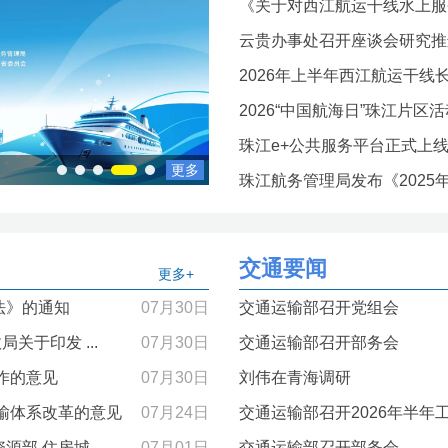
《关于对西江航运干线水上服务
云贵办事处召开座谈会研究推进
2026年上半年西江航运干线
2026“中国航海日”珠江片区
珠江e+公共服务平台正式上
更多
1
2
3
4
5
珠江航务管理局发布《2025
交通要闻
更多+
法》的通知
07月30日
交通运输部召开党组会
关于印发 ...
07月30日
交通运输部召开部务会
作的意见
07月30日
刘伟在青海调研
输体系改革的意见
07月24日
交通运输部召开2026年半年
部 住房城...
07月01日
交通运输部召开部务会