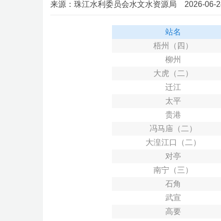
来源：珠江水利委员会水文水资源局 2026-06-24 0
站名
梧州（四）
柳州
大虎（二）
迁江
太平
贵港
冯马庙（二）
大湟江口（二）
对亭
南宁（三）
石角
武宣
高要