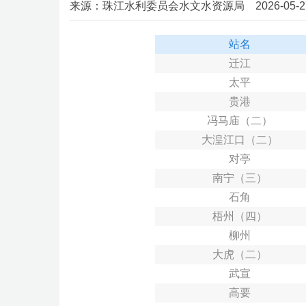
来源：珠江水利委员会水文水资源局 2026-05-27 0
站
名
迁江
太平
贵港
冯马庙（二）
大湟江口（二）
对亭
南宁（三）
石角
梧州（四）
柳州
大虎（二）
武宣
高要