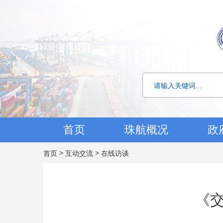
首页
珠航概况
政
>
>
首页
互动交流
在线访谈
《交