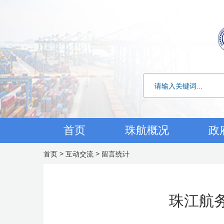
首页
珠航概况
政
>
>
首页
互动交流
留言统计
珠江航