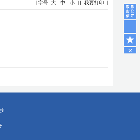
[ 字号
大
中
小
] [
我要打印
]
接
号