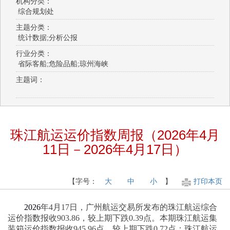
机构分类：
综合规划处
主题分类：
统计数据;分析公报
行业分类：
省际客船;危险品船;琼州海峡
主题词：
珠江航运运价指数周报（2026年4月
11日－2026年4月17日）
【字号：
大
中
小
】
打印本页
2026
年
4
月
17
日，广州航运交易所发布的珠江航运综合
运价指数报收
903.86
，较上期下跌
0.39
点。本期珠江航运集
装箱运价指数报收
945.96
点，较上期下跌
0.72
点；珠江航运