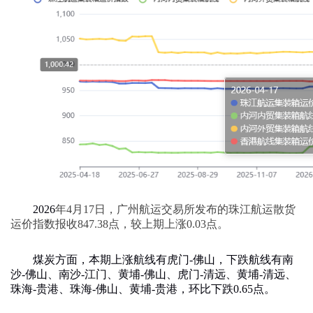
2026
年
4
月
17
日，广州航运交易所发布的珠江航运散货
运价指数报收
847.38
点，较上期上涨
0.03
点。
煤炭方面，本期上涨航线有虎门
-
佛山，下跌航线有南
沙
-
佛山、南沙
-
江门、黄埔
-
佛山、虎门
-
清远、黄埔
-
清远、
珠海
-
贵港、珠海
-
佛山、黄埔
-
贵港，环比下跌
0.65
点。