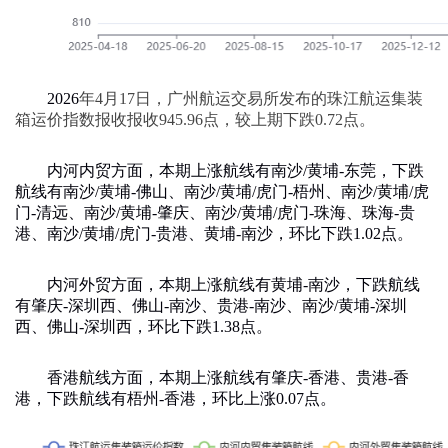
2026
年
4
月
17
日，广州航运交易所发布的珠江航运集装
箱运价指数报收报收
945.96
点，较上期下跌
0.72
点。
内河内贸方面，本期上涨航线有南沙
/
黄埔
-
东莞，下跌
航线有南沙
/
黄埔
-
佛山、南沙
/
黄埔
/
虎门
-
梧州、南沙
/
黄埔
/
虎
门
-
清远、南沙
/
黄埔
-
肇庆、南沙
/
黄埔
/
虎门
-
珠海、珠海
-
贵
港、南沙
/
黄埔
/
虎门
-
贵港、黄埔
-
南沙，环比下跌
1.02
点。
内河外贸方面，本期上涨航线有黄埔
-
南沙，下跌航线
有肇庆
-
深圳西、佛山
-
南沙、贵港
-
南沙、南沙
/
黄埔
-
深圳
西、佛山
-
深圳西，环比下跌
1.38
点。
香港航线方面，本期上涨航线有肇庆
-
香港、贵港
-
香
港，下跌航线有梧州
-
香港，环比上涨
0.07
点。