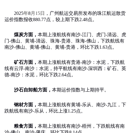
2025
年
8
月
15
日
，广州航运交易所发布的珠江航运散货
运价指数报收
880.77
点，较上期下跌
2.48
点。
煤炭方面，
本期
上涨航线有南沙
-
江门、虎门
-
清远、虎
门
-
佛山、黄埔
-
清远、珠海
-
贵港、珠海
-
佛山，下跌航线有
南沙
-
佛山、黄埔
-
佛山、黄埔
-
贵港
，环比
下跌
1.63
点。
矿石方面，
本期
上涨航线有贵港
-
南沙：水泥，下跌航
线有云浮
-
南沙：水泥，持平航线有南沙
-
深圳西：矿石、英
德
-
南沙：水泥，
环比
下跌
2.64
点。
沙石自卸船方面，
本期
运价指数与上期持平
。
钢材方面，
本期
上涨航线有黄埔
-
乐从、南沙
-
九江，下
跌航线有南沙
-
乐从，
环比
上涨
1.25
点。
粮食方面，
本期
上涨航线有南沙
-
梧州，下跌航线有南
沙
-
佛山、南沙
-
肇庆，
环比
下跌
8.14
点。