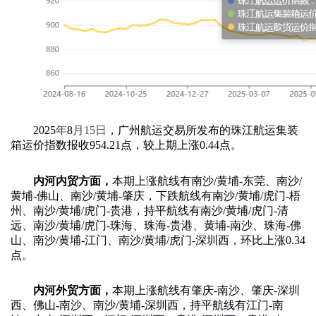
2025
年
8
月
15
日
，广州航运交易所发布的珠江航运集装
箱运价指数报收
954.21
点，较上期上涨
0.44
点
。
内河内贸方面，
本期上涨航线有南沙
/
黄埔
-
东莞、南沙
/
黄埔
-
佛山、南沙
/
黄埔
-
肇庆
，下跌航线有南沙
/
黄埔
/
虎门
-
梧
州、南沙
/
黄埔
/
虎门
-
贵港，持平航线有南沙
/
黄埔
/
虎门
-
清
远、南沙
/
黄埔
/
虎门
-
珠海、珠海
-
贵港、黄埔
-
南沙、珠海
-
佛
山、南沙
/
黄埔
-
江门、南沙
/
黄埔
/
虎门
-
深圳西，
环比
上涨
0.34
点。
内河外贸方面，
本期
上涨航线有肇庆
-
南沙、肇庆
-
深圳
西、佛山
-
南沙、南沙
/
黄埔
-
深圳西
，
持平航线有江门
-
南