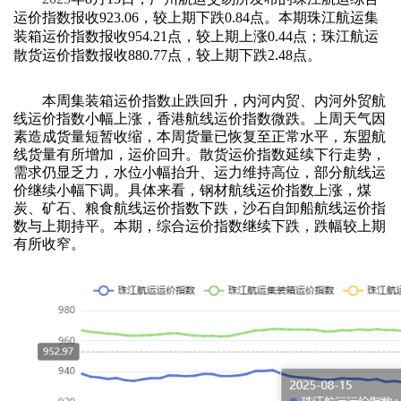
运价指数报收
923.06
，较上期下跌
0.84
点。本期珠江航运集
装箱运价指数报收
954.21
点，较上期上涨
0.44
点；珠江航运
散货运价指数报收
880.77
点，较上期下跌
2.48
点。
本周
集装箱运价指数止跌回升
，内河内贸、内河外贸航
线运价指数小幅上涨，香港航线运价指数微跌。上周天气因
素造成货量短暂收缩，
本周货量已恢复至正常水平，东盟航
线货量有所增加，运价回升。散货运价指数延续下行走势，
需求仍显乏力，水位小幅抬升、运力维持高位，部分航线运
价继续小幅下调。具体来看，
钢材航线运价指数上涨，煤
炭、矿石、粮食航线运价指数下跌，沙石自卸船航线运价指
数与上期持平。本期，综合运价指数继续下跌，跌幅较上期
有所收窄。