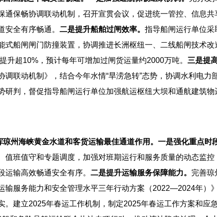
保通保畅协调联动机制，召开宣贯会议，促进统一管控、信息共
道安全有序畅通。
二是提升船舶过闸效率。
指导船闸运行单位采
能式船闸闸门防撞装置，协调推进长洲枢纽一、二线船闸技术改
提升超10%，预计每年可增加过闸货运量约2000万吨。
三是提
协调联动机制》，结合今年水情“旱涝急转”态势，协调水利电力
势研判，督促指导船闸运行单位加强航运枢纽大坝和通航建筑物
挥琼州海峡黄金水道和客货运输最佳通道作用。
一是强化重点时
、值班值守和专题调度，加强对班期运行和服务质量的动态监控
段运输高效畅通安全有序。
二是提升运输服务保障能力。
完善琼
输服务能力和安全管理水平三年行动方案（2022—2024年
。建立2025年春运工作机制，制定2025年春运工作方案和应