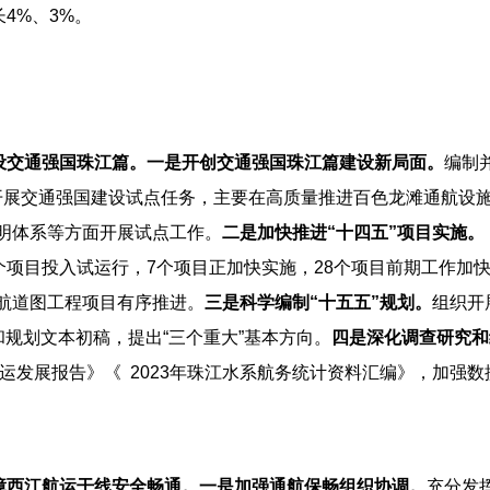
4%、3%。
设交通强国
珠江篇
。
一是开创交通强国
珠江篇
建设新局面。
编制
组织开展交通强国建设试点任务，主要在高质量推进百色龙滩通航
明体系等方面开展试点工作。
二是加快推进“十四五”项目实施。
个项目投入试运行，7个项目正加快实施，28个项目前期工作加
航道图工程项目有序推进。
三是
科学编制“十五五”规划。
组织开
和规划文本初稿，提出“三个重大”基本方向。
四是深化调查研究和
水运发展报告》《 2023年珠江水系航务统计资料汇编》，加强
障西江航运干线安全畅通。
一是加强通航保畅组织协调。
充分发