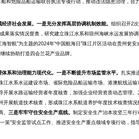
客船和危险品船运输联合执法专项行动，推动违法隐患治理，合
域经济社会发展。
一是充分发挥高层协调机制效能。
组织召开2
会议成果落实情况督查，研究建立珠江水系和琼州海峡水运发展协
 江海智航”为主题的2024年“中国航海日”珠江片区活动在贵州瓮
，继续协助打造四会兰花产业品牌。
理体系和治理能力现代化。
一是不断提升市场监管水平。
扎实推进
珠江水系水运建设市场、省际危险品船运输市场、港澳航线运输
导开展水路运输经营者年度核查，加强企业经营资质动态管理。
州开展航道技术核查，形成珠江水系航道养护年度技术核查情况
商。
三是牢牢守住安全生产底线。
制定安全生产治本攻坚三年行
线一策”安全监管试点工作、推进安全生产重点领域专项行动，指