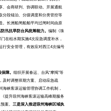
享、会商研判、协调联动。开展通航
取分段锚泊、分级调度和分类管控等
造。长洲船闸船舶平均过闸时间由原
高防汛抗旱防台风统筹能力。
编制《珠
部门在枯水期实施4次应急调度补水，
运行安全管理，有效应对西江4次编号
段保障。
组织开展春运、台风“摩羯”等
，及时调整班期方案、启动应急疏
州海峡客滚运输管理协调工作机制，
）》《提升琼州海峡客滚运输高峰期服务
急预案。
三
是
深入推进琼州海峡区域执