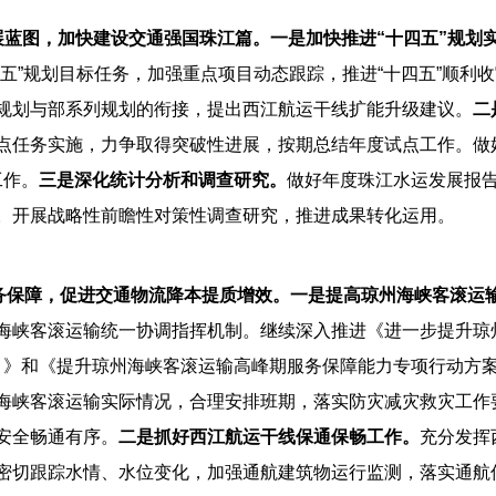
展蓝图，加快建设交通强国
珠江篇
。
一是
加快推进“十四五”规划
五”规划目标任务，加强重点项目动态跟踪，推进“十四五”顺利收
规划与部系列规划的衔接，提出西江航运干线扩能升级建议。
二
点任务实施，力争取得突破性进展，按期总结年度试点工作。做
工作。
三是深化统计分析和调查研究。
做好年度珠江水运发展报
。开展战略性前瞻性对策性调查研究，推进成果转化运用。
务保障，促进交通物流降本提质增效
。
一是提高琼州海峡客滚运
海峡客滚运输统一协调指挥机制。继续深入推进《进一步提升琼
4年）》和《提升琼州海峡客滚运输高峰期服务保障能力专项行动方案
海峡客滚运输实际情况，合理安排班期，落实防灾减灾救灾工作
安全畅通有序。
二是抓好西江航运干线保通保畅工作。
充分发挥
密切跟踪水情、水位变化，加强通航建筑物运行监测，落实通航